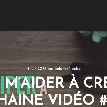
4 juin 2023
par
SalutlesNoobs
 M’AIDER À CR
HAINE VIDÉO #