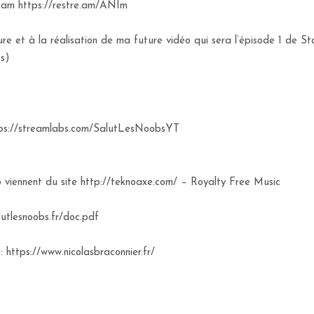
tream https://restre.am/ANIm
ture et à la réalisation de ma future vidéo qui sera l’épisode 1 de 
s)
 https://streamlabs.com/SalutLesNoobsYT
o viennent du site http://teknoaxe.com/ – Royalty Free Music
lutlesnoobs.fr/doc.pdf
 https://www.nicolasbraconnier.fr/