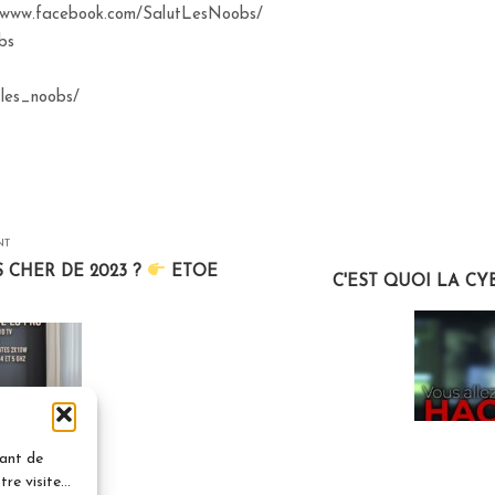
://www.facebook.com/SalutLesNoobs/
bs
_les_noobs/
NT
 CHER DE 2023 ?
ETOE
C'EST QUOI LA CYB
vant de
e visite...