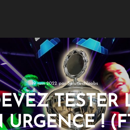
19 juin 2022
par
SalutlesNoobs
EVEZ TESTER 
 URGENCE ! (F