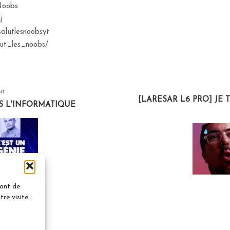
sNoobs
j
salutlesnoobsyt
lut_les_noobs/
NT
[LARESAR L6 PRO] JE 
S L'INFORMATIQUE
vant de
e visite...