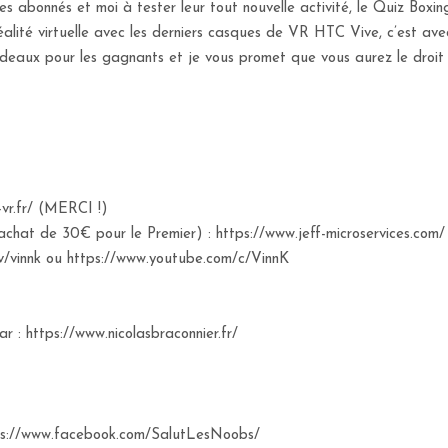
bonnés et moi à tester leur tout nouvelle activité, le Quiz Boxing 
réalité virtuelle avec les derniers casques de VR HTC Vive, c’est ave
deaux pour les gagnants et je vous promet que vous aurez le droi
vr.fr/ (MERCI !)
chat de 30€ pour le Premier) : https://www.jeff-microservices.com/
tv/vinnk ou https://www.youtube.com/c/VinnK
r : https://www.nicolasbraconnier.fr/
tps://www.facebook.com/SalutLesNoobs/