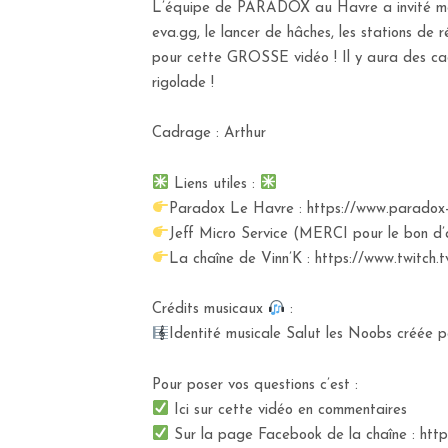
L’équipe de PARADOX au Havre a invité mes a
eva.gg, le lancer de hâches, les stations de 
pour cette GROSSE vidéo ! Il y aura des ca
rigolade !
Cadrage : Arthur
Liens utiles :
Paradox Le Havre : https://www.paradox-
Jeff Micro Service (MERCI pour le bon d’a
La chaîne de Vinn’K : https://www.twitch.
Crédits musicaux
:
Identité musicale Salut les Noobs créée pa
Pour poser vos questions c’est :
Ici sur cette vidéo en commentaires
Sur la page Facebook de la chaîne : ht