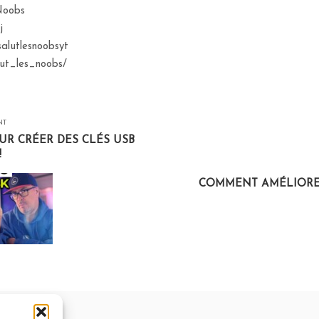
sNoobs
j
salutlesnoobsyt
lut_les_noobs/
NT
R CRÉER DES CLÉS USB
!
COMMENT AMÉLIORER 