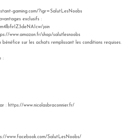
w.instant-gaming.com/?igr=SalutLesNoobs
avantages exclusifs :
m4lbfir1Z3deNAIcw/join
://www.amazon.fr/shop/salutlesnoobs
bénéfice sur les achats remplissant les conditions requises.
 :
r : https://www.nicolasbraconnier.fr/
tps://www.facebook.com/SalutLesNoobs/