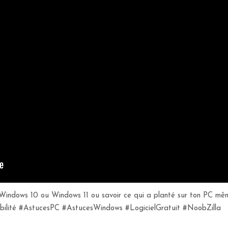
dows 10 ou Windows 11 ou savoir ce qui a planté sur ton PC même pl
fiabilité #AstucesPC #AstucesWindows #LogicielGratuit #NoobZilla