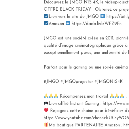
Découvrez le JMGO N1S 4K, le vidéoproject
OFFRE BLACK FRIDAY : Obtenez ce projecte
Lien vers le site de JMGO
https://bit.
Amazon
https://dada.link/WFZ9Fn
JMGO est une société créée en 2011, pionniè
qualité d’image cinématographique grâce à s
exceptionnellement pures, une uniformité de 
Parfait pour le gaming ou une soirée cinéma
#JMGO #JMGOprojector #JMGON1S4K
Récompensez mon travail
:
Lien affilié Instant-Gaming : https://ww
Rejoignez cette chaîne pour bénéficier d’
https://www.youtube.com/channel/UCsyWQ6
Ma boutique PARTENAIRE Amazon : https