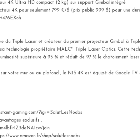
eur 4K Ultra HD compact (2 kg) sur support Gimbal intégré.
ur 4K pour seulement 799 €/$ (prix public 999 $) pour une durée
ly/476EXoh
re du Triple Laser et créateur du premier projecteur Gimbal à Tripl
a technologie propriétaire MALC™ Triple Laser Optics. Cette techn
luminosité supérieure à 95 % et réduit de 97 % le chatoiement laser
 sur votre mur ou au plafond , le N1S 4K est équipé de Google TV e
w.instant-gaming.com/?igr=SalutLesNoobs
avantages exclusifs :
m4lbfir1Z3deNAIcw/join
://www.amazon.fr/shop/salutlesnoobs