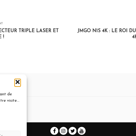
NT
ECTEUR TRIPLE LASER ET
JMGO N1S 4K : LE ROI 
 !
4
vant de
e visite...
ommentaire.