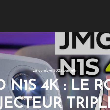
26 octobre 2025
par
n8n
 N1S 4K : LE R
ECTEUR TRIPL