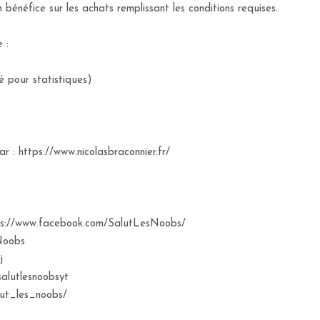
bénéfice sur les achats remplissant les conditions requises.
 :
ké pour statistiques)
r : https://www.nicolasbraconnier.fr/
tps://www.facebook.com/SalutLesNoobs/
sNoobs
j
salutlesnoobsyt
lut_les_noobs/