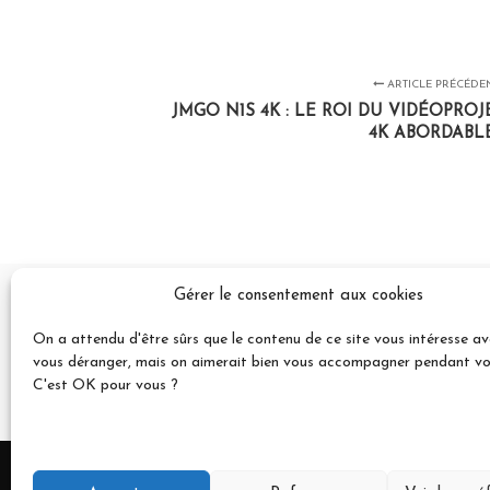
ARTICLE PRÉCÉDE
JMGO N1S 4K : LE ROI DU VIDÉOPROJ
4K ABORDABLE
Gérer le consentement aux cookies
LAISSER UN COMMENTAIRE
On a attendu d'être sûrs que le contenu de ce site vous intéresse a
vous déranger, mais on aimerait bien vous accompagner pendant votr
Vous devez
vous connecter
pour publier un c
C'est OK pour vous ?