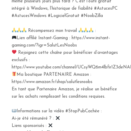
même plusieurs jours plus tard ? C’est l’outil gratuit
intégré à Windows, l’historique de fiabilité #AstucesPC
#AstucesWindows #LogicielGratuit #NoobZilla
Récompensez mon travail
:
Lien affilié Instant-Gaming : https://www.instant-
gaming.com/?igr=SalutLesNoobs
Rejoignez cette chaîne pour bénéficier d’avantages
exclusifs :
https://www.youtube.com/channel/UCsyWQ6m4lbfir1Z3deNAI
Ma boutique PARTENAIRE Amazon :
https://www.amazon.fr/shop/salutlesnoobs
En tant que Partenaire Amazon, je réalise un bénéfice
sur les achats remplissant les conditions requises.
Informations sur la vidéo #StopPubCachée :
Ai-je été rémunéré ? :
Liens sponsorisés :