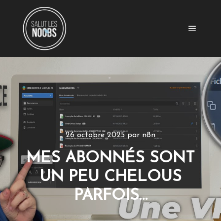
Menu pr
26 octobre 2025
par
n8n
MES ABONNÉS SONT
UN PEU CHELOUS
PARFOIS…