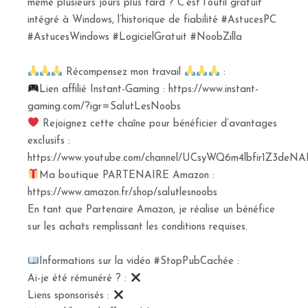
même plusieurs jours plus tard ? C’est l’outil gratuit
intégré à Windows, l’historique de fiabilité #AstucesPC
#AstucesWindows #LogicielGratuit #NoobZilla
Récompensez mon travail
:
Lien affilié Instant-Gaming : https://www.instant-
gaming.com/?igr=SalutLesNoobs
Rejoignez cette chaîne pour bénéficier d’avantages
exclusifs :
https://www.youtube.com/channel/UCsyWQ6m4lbfir1Z3deNAI
Ma boutique PARTENAIRE Amazon :
https://www.amazon.fr/shop/salutlesnoobs
En tant que Partenaire Amazon, je réalise un bénéfice
sur les achats remplissant les conditions requises.
Informations sur la vidéo #StopPubCachée :
Ai-je été rémunéré ? :
Liens sponsorisés :