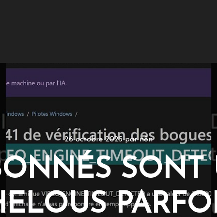
26 octobre 2025
par
n8n
BONNÉS SONT 
HELOUS PARFOI