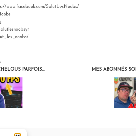
tps://www.facebook.com/SalutLesNoobs/
sNoobs
j
salutlesnoobsyt
lut_les_noobs/
NT
ELOUS PARFOIS...
MES ABONNÉS SON