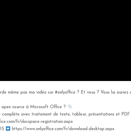
e même pas ma vidéo sur #onlyoffice ? Et vous ? Vous lui auriez d
t open source à Microsoft Office ?
 complète avec traitement de texte, tableur, présentations et PDF.
fice.com/fr/docspace-registration.aspx
cOS
https://www.onlyoffice.com/fr/download-desktop.aspx