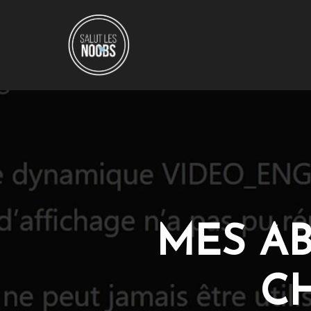
MES A
C