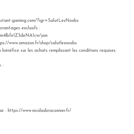
w.instant-gaming.com/?igr=SalutLesNoobs
avantages exclusifs :
m4lbfir1Z3deNAIcw/join
://www.amazon.fr/shop/salutlesnoobs
bénéfice sur les achats remplissant les conditions requises.
 :
r : https://www.nicolasbraconnier.fr/