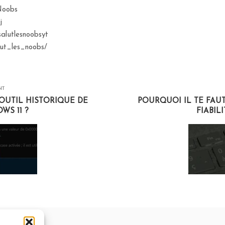
sNoobs
j
salutlesnoobsyt
lut_les_noobs/
NT
'OUTIL HISTORIQUE DE
POURQUOI IL TE FAUT
WS 11 ?
FIABIL