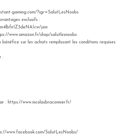
w.instant-gaming.com/?igr=SalutLesNoobs
avantages exclusifs :
m4lbfir1Z3deNAIcw/join
://www.amazon.fr/shop/salutlesnoobs
bénéfice sur les achats remplissant les conditions requises.
 :
r : https://www.nicolasbraconnier.fr/
tps://www.facebook.com/SalutLesNoobs/