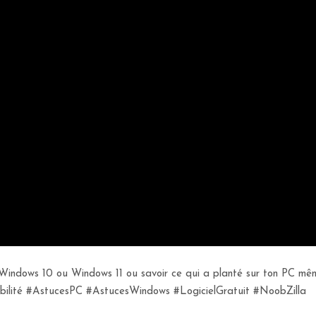
dows 10 ou Windows 11 ou savoir ce qui a planté sur ton PC même pl
fiabilité #AstucesPC #AstucesWindows #LogicielGratuit #NoobZilla