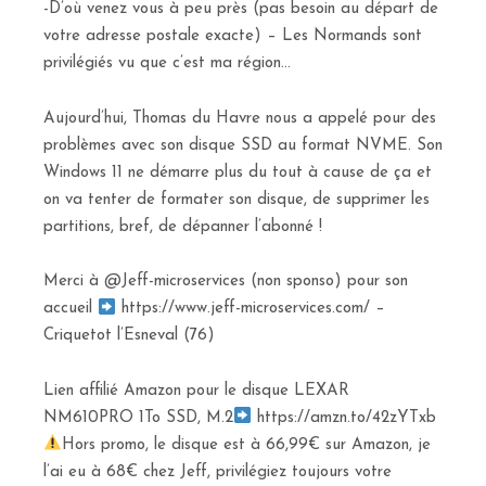
-D’où venez vous à peu près (pas besoin au départ de
votre adresse postale exacte) – Les Normands sont
privilégiés vu que c’est ma région…
Aujourd’hui, Thomas du Havre nous a appelé pour des
problèmes avec son disque SSD au format NVME. Son
Windows 11 ne démarre plus du tout à cause de ça et
on va tenter de formater son disque, de supprimer les
partitions, bref, de dépanner l’abonné !
Merci à @Jeff-microservices (non sponso) pour son
accueil
https://www.jeff-microservices.com/ –
Criquetot l’Esneval (76)
Lien affilié Amazon pour le disque LEXAR
NM610PRO 1To SSD, M.2
https://amzn.to/42zYTxb
Hors promo, le disque est à 66,99€ sur Amazon, je
l’ai eu à 68€ chez Jeff, privilégiez toujours votre