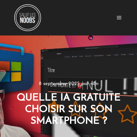
Menu pr
8 septembre 2025
par
n8n
QUELLE IA GRATUITE
CHOISIR SUR SON
SMARTPHONE ?